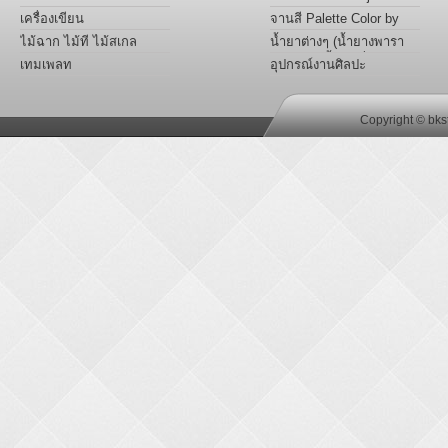
เครื่องเขียน
จานสี Palette Color by
Project
ไม้ฉาก ไม้ที ไม้สเกล
น้ำยาต่างๆ (น้ำยางพารา
หล่อเเบบ,น้ำยาเชื่อม
เทมเพลท
อุปกรณ์งานศิลปะ
พลาสติก อะครีลิค,น้ำมัน
ลินซีด)
Copyright © bks