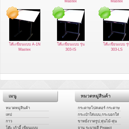
Mastex
Mastex
โต๊ะเขียนแบบ A-1N
โต๊ะเขียนแบบ รุ่น
โต๊ะเขียนแบบ รุ
Mastex
303-IS
303-LS
เมนู
หมวดหมู่สินค้า
หมวดหมู่สินค้า
กระดาษโปสเตอร์ กระดาษ
การ์ดหอม แผ่นอะครีลิคสี
เทป
กระเป๋าใส่แบบ,กระบอกใส่
แบบ
กาว
ขาหยั่งวาดรูป,หุ่นไม้-หุ่น
มือ Project
โต๊ะ เก้าอี้ เขียนแบบ
จาน ระบายสี Project