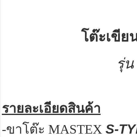
โต๊ะเขี
รุ่
รายละเอียดสินค้า
S-TYP
-ขาโต๊ะ MASTEX