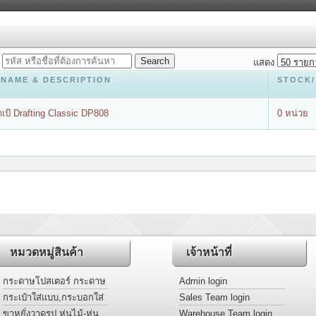
E
แสดง
 NAME & DESCRIPTION
STOCK/
าเป้ Drafting Classic DP808
0 หน่วย
หมวดหมู่สินค้า
เจ้าหน้าที่
กระดาษโปสเตอร์ กระดาษ
Admin login
การ์ดหอม แผ่นอะครีลิคสี
กระเป๋าใส่แบบ,กระบอกใส่
Sales Team login
แบบ
ขาหยั่งวาดรูป,หุ่นไม้-หุ่น
Warehouse Team login